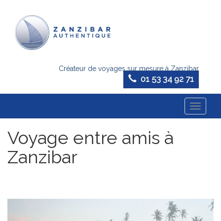
Créateur de voyages sur mesure à Zanzibar
01 53 34 92 71
Toggle
navigati
Voyage entre amis à
Zanzibar