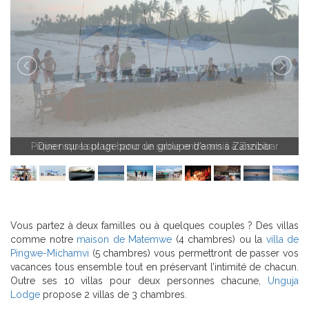
Pique nique sur un banc de sable entre amis à Zanzibar
Diner sur la plage pour un groupe d'amis à Zanzibar
Vous partez à deux familles ou à quelques couples ? Des villas
comme notre
maison de Matemwe
(4 chambres) ou la
villa de
Pingwe-Michamvi
(5 chambres) vous permettront de passer vos
vacances tous ensemble tout en préservant l’intimité de chacun.
Outre ses 10 villas pour deux personnes chacune,
Unguja
Lodge
propose 2 villas de 3 chambres.