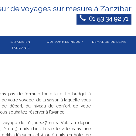
eur de voyages sur mesure à Zanzibar
01 53 34 92 71
SAFARIS EN
QUI SOMMES-NOUS ?
DEMANDE DE DEVIS
TANZANIE
ns pas de formule toute faite. Le budget à
de votre voyage, de la saison à laquelle vous
e de départ, du niveau de confort de votre
us souhaitez réserver à l’avance.
voyage de 10 jours/7 nuits. Vols au départ
 2 ou 3 nuits dans la vieille ville dans une
petits déjeuners et 4 ou 5 nuits en hôtel de