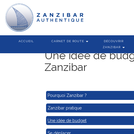
ACCUEIL
CARNET DE ROUTE
DÉCOUVRIR
ZANZIBAR
Une idée de budg
Zanzibar
Pourquoi Zanzibar ?
Zanzibar pratique
Une idée de budget
Se déplacer