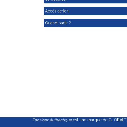
Accès aérien
Quand partir ?
Zanzibar Authentique
est une marque de GLOBALTOU