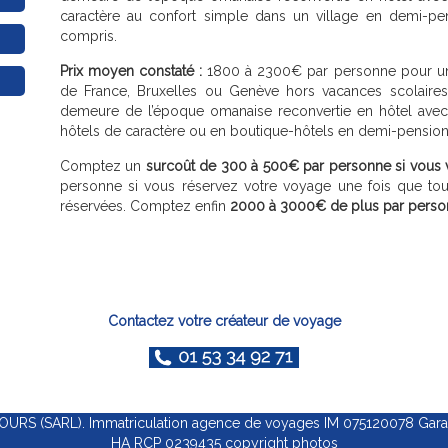
caractère au confort simple dans un village en demi-pen
compris.
Prix moyen constaté :
1800 à 2300€ par personne pour un 
de France, Bruxelles ou Genève hors vacances scolaires,
demeure de l’époque omanaise reconvertie en hôtel avec 
hôtels de caractère ou en boutique-hôtels en demi-pension, 
Comptez un
surcoût de 300 à 500€ par personne si vous 
personne si vous réservez votre voyage une fois que tout
réservées. Comptez enfin
2000 à 3000€ de plus par personn
Contactez votre créateur de voyage
RS (SARL). Immatriculation agence de voyages IM 075120078 Garanti
HA RCP 0239435 copyright photos