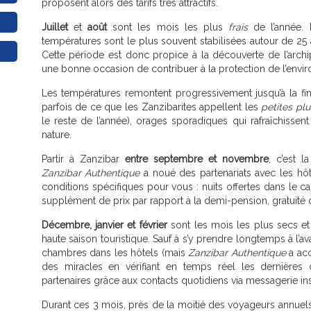
proposent alors des tarifs très attractifs.
Juillet
et
août
sont les mois les plus
frais
de l’année. 
températures sont le plus souvent stabilisées autour de 25 
Cette période est donc propice à la découverte de l’archip
une bonne occasion de contribuer à la protection de l’enviro
Les températures remontent progressivement jusqu’à la fi
parfois de ce que les Zanzibarites appellent les
petites plu
le reste de l’année), orages sporadiques qui rafraîchissen
nature.
Partir à Zanzibar
entre septembre et novembre
, c’est l
Zanzibar Authentique
a noué des partenariats avec les hô
conditions spécifiques pour vous : nuits offertes dans le 
supplément de prix par rapport à la demi-pension, gratuité d
Décembre, janvier et février
sont les mois les plus secs et
haute saison touristique. Sauf à s’y prendre longtemps à l’ava
chambres dans les hôtels (mais
Zanzibar Authentique
a acc
des miracles en vérifiant en temps réel les dernières 
partenaires grâce aux contacts quotidiens via messagerie ins
Durant ces 3 mois, près de la moitié des voyageurs annuels 