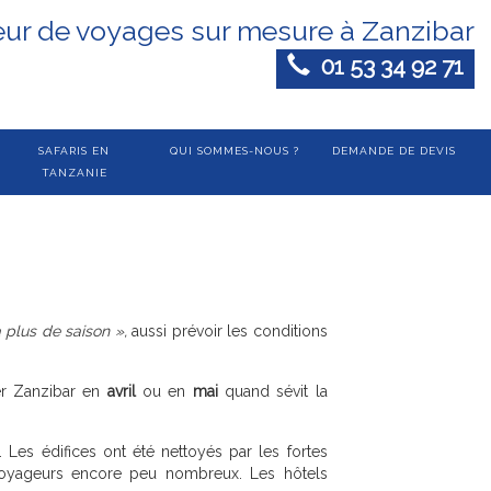
eur de voyages sur mesure à Zanzibar
01 53 34 92 71
SAFARIS EN
QUI SOMMES-NOUS ?
DEMANDE DE DEVIS
TANZANIE
 a plus de saison »,
aussi prévoir les conditions
er Zanzibar en
avril
ou en
mai
quand sévit la
Les édifices ont été nettoyés par les fortes
 voyageurs encore peu nombreux. Les hôtels