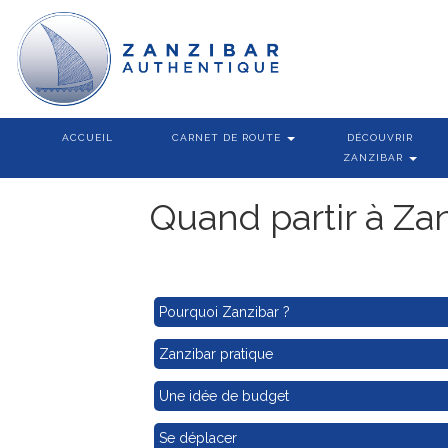
ACCUEIL
CARNET DE ROUTE
DÉCOUVRIR
ZANZIBAR
Quand partir à Zan
Pourquoi Zanzibar ?
Zanzibar pratique
Une idée de budget
Se déplacer