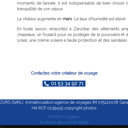
moments de l’année, il est indispensable de bien choisir l
tranquillité de son séjour.
La chaleur augmente en
mars
. Le taux d’humidité est élevé 
En toute saison, emportez à Zanzibar des vêtements amp
chapeaux, un foulard pour se protéger de la poussière et d
soleil, une crème solaire à haute protection et des sandales
Contactez votre créateur de voyage
RS (SARL). Immatriculation agence de voyages IM 075120078 Garanti
HA RCP 0239435 copyright photos
Mentions légales
Politique de confidentialité