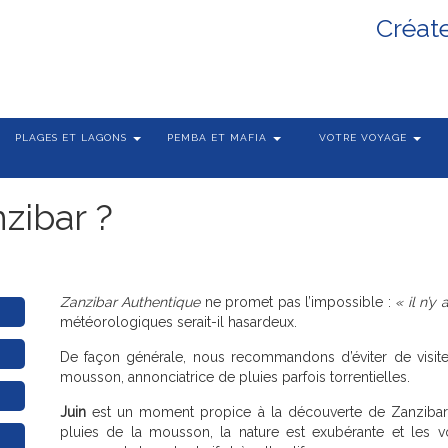
Créat
PLAGES ET LAGONS
PEMBA ET MAFIA
VOTRE VOYAGE
zibar ?
Zanzibar Authentique
ne promet pas l’impossible :
« il n’y
météorologiques serait-il hasardeux.
De façon générale, nous recommandons d’éviter de visit
mousson, annonciatrice de pluies parfois torrentielles.
Juin
est un moment propice à la découverte de Zanzibar. 
pluies de la mousson, la nature est exubérante et les