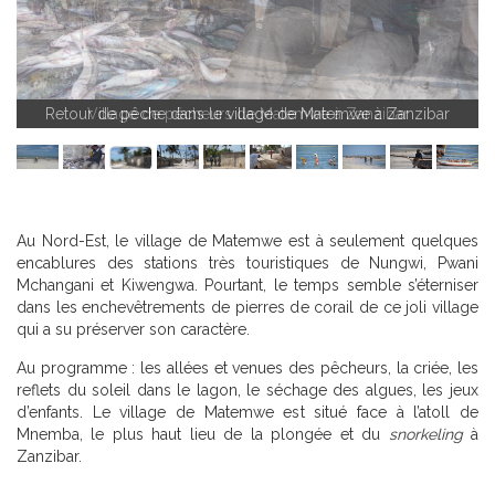
Retour de pêche dans le village de Matemwe à Zanzibar
Village de pêcheurs de Matemwe à Zanzibar
Au Nord-Est, le village de Matemwe est à seulement quelques
encablures des stations très touristiques de Nungwi, Pwani
Mchangani et Kiwengwa. Pourtant, le temps semble s’éterniser
dans les enchevêtrements de pierres de corail de ce joli village
qui a su préserver son caractère.
Au programme : les allées et venues des pêcheurs, la criée, les
reflets du soleil dans le lagon, le séchage des algues, les jeux
d’enfants. Le village de Matemwe est situé face à l’atoll de
Mnemba, le plus haut lieu de la plongée et du
snorkeling
à
Zanzibar.