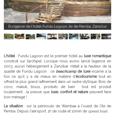
Bungalow de l'hôtel Fundu Lagoon, île de Pemba, Zanzibar
Beachfront suite du Fundu Lagoon, Pemba, Zanzibar
L'hôtel
: Fundu Lagoon est le premier hôtel au
luxe romantique
construit sur l’archipel. Lorsque nous avons lancé l’agence en
2003, aucun hébergement à Zanzibar n’était à la hauteur de la
qualité de Fundu Lagoon : ce
beachcamp
de luxe
incarne à la
fois ce qu'il y a de mieux en matière d'
écotourisme
tout en
offrant le plus grand raffinement dans un cadre idyllique. Bois de
coco, makuti, tissus, produits de bain : tout est produit
localement ; la preuve que
luxe, confort et nature
peuvent faire
bon ménage !
La situation
: sur la péninsule de Wambaa à l'ouest de l'île de
Pemba. Depuis l'aéroport, 1h de route et 10min de
speed boat
.