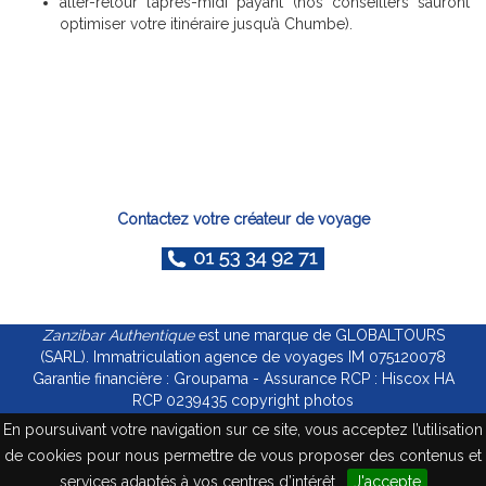
aller-retour l’après-midi payant (nos conseillers sauront
optimiser votre itinéraire jusqu’à Chumbe).
Contactez votre créateur de voyage
Zanzibar Authentique
est une marque de GLOBALTOURS
(SARL). Immatriculation agence de voyages IM 075120078
Garantie financière : Groupama - Assurance RCP : Hiscox HA
RCP 0239435 copyright photos
En poursuivant votre navigation sur ce site, vous acceptez l’utilisation
Mentions légales
Politique de confidentialité
de cookies pour nous permettre de vous proposer des contenus et
services adaptés à vos centres d’intérêt.
J'accepte